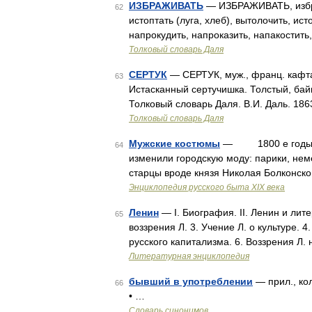
ИЗБРАЖИВАТЬ
— ИЗБРАЖИВАТЬ, изброд
62
истоптать (луга, хлеб), вытолочить, ист
напрокудить, напроказить, напакостить,
Толковый словарь Даля
СЕРТУК
— СЕРТУК, муж., франц. кафта
63
Истасканный сертучишка. Толстый, бай
Толковый словарь Даля. В.И. Даль. 18
Толковый словарь Даля
Мужские костюмы
— 1800 е годы, сл
64
изменили городскую моду: парики, не
старцы вроде князя Николая Болконско
Энциклопедия русского быта XIX века
Ленин
— I. Биография. II. Ленин и ли
65
воззрения Л. 3. Учение Л. о культуре. 
русского капитализма. 6. Воззрения Л.
Литературная энциклопедия
бывший в употреблении
— прил., кол
66
• …
Словарь синонимов