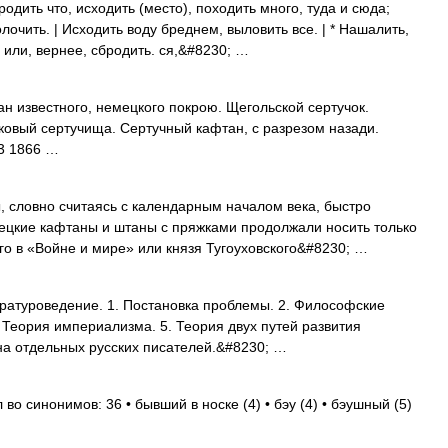
ить что, исходить (место), походить много, туда и сюда;
олочить. | Исходить воду бреднем, выловить все. | * Нашалить,
 или, вернее, сбродить. ся,&#8230; …
н известного, немецкого покрою. Щегольской сертучок.
ковый сертучища. Сертучный кафтан, с разрезом назади.
63 1866 …
овно считаясь с календарным началом века, быстро
мецкие кафтаны и штаны с пряжками продолжали носить только
го в «Войне и мире» или князя Тугоуховского&#8230; …
тературоведение. 1. Постановка проблемы. 2. Философские
4. Теория империализма. 5. Теория двух путей развития
 на отдельных русских писателей.&#8230; …
 во синонимов: 36 • бывший в носке (4) • бэу (4) • бэушный (5)