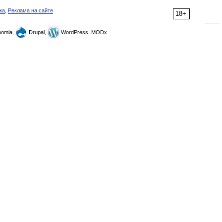
ка
,
Реклама на сайте
18+
omla,
Drupal,
WordPress, MODx.