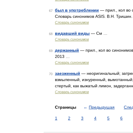
был в употреблении
— прил., кол во 
67
Словарь синонимов ASIS. В.Н. Тришин
Словарь синонимов
видавший виды
— См …
68
Словарь синонимов
держанный
— прил., кол во синонимов
69
2013 …
Словарь синонимов
заезженный
— неоригинальный; затреп
70
взмыленный, изнуренный, вымотанный, 
стертый, как выжатый лимон, задерган
Словарь синонимов
Страницы
←
Предыдущая
Сле
1
2
3
4
5
6