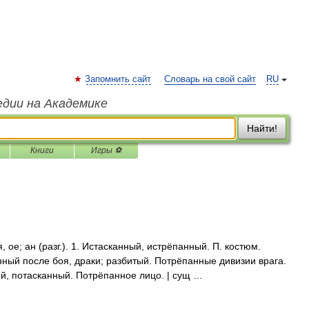
Запомнить сайт
Словарь на свой сайт
RU
едии на Академике
Найти!
Книги
Игры ⚽
; ан (разг.). 1. Истасканный, истрёпанный. П. костюм.
нный после боя, драки; разбитый. Потрёпанные дивизии врага.
ий, потасканный. Потрёпанное лицо. | сущ …