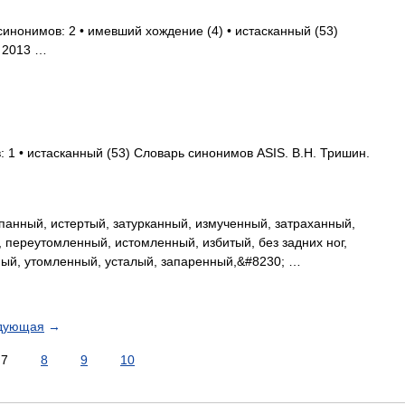
синонимов: 2 • имевший хождение (4) • истасканный (53)
. 2013 …
: 1 • истасканный (53) Словарь синонимов ASIS. В.Н. Тришин.
анный, истертый, затурканный, измученный, затраханный,
переутомленный, истомленный, избитый, без задних ног,
ный, утомленный, усталый, запаренный,&#8230; …
дующая
→
7
8
9
10