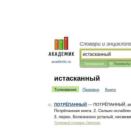
Словари и энциклоп
academic.ru
Толкования
Переводы
истасканный
Толкование
Перевод
Книги
ПОТРЁПАННЫЙ
— ПОТРЁПАННЫЙ, ая, ое
61
Потрёпанная книга. 2. Сильно ослабле
3. перен. Болезненно усталый, несвеж
Толковый словарь Ожегова